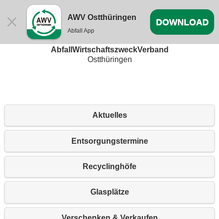
AWV Ostthüringen
DOWNLOAD
Abfall App
Willkommen beim
AbfallWirtschaftszweckVerband
Ostthüringen
Aktuelles
Entsorgungstermine
Recyclinghöfe
Glasplätze
Verschenken & Verkaufen