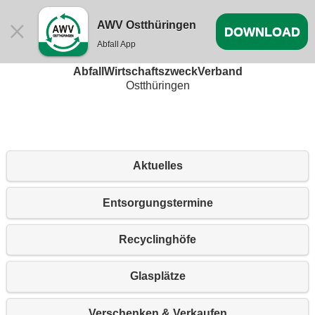
AWV Ostthüringen
DOWNLOAD
Abfall App
Willkommen beim
AbfallWirtschaftszweckVerband
Ostthüringen
Aktuelles
Entsorgungstermine
Recyclinghöfe
Glasplätze
Verschenken & Verkaufen